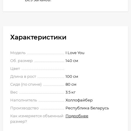
Характеристики
Модель
I Love You
Об. размер
140 см
Цвет
Длина в рост
100 см
Сидя (по спине)
80 см
Вес
3.5 кг
Наполнитель
Холлофайбер
Производство
Республика Беларусь
Как измеряется объемный
Подробнее
размер?